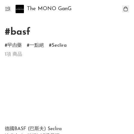
The MONO GanG
#basf
曱甴藥
一點絕
Seclira
1項 商品
德國BASF (巴斯夫) Seclira