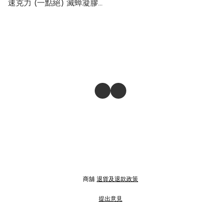
速克力 (一點絕) 滅蟑凝膠藥
餌 30g
商舖
退貨及退款政策
提出意見