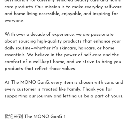
destination for carefully selected beauty care and home 
care products. Our mission is to make everyday self-care 
and home living accessible, enjoyable, and inspiring for 
everyone.

With over a decade of experience, we are passionate 
about sourcing high-quality products that enhance your 
daily routine—whether it’s skincare, haircare, or home 
essentials. We believe in the power of self-care and the 
comfort of a well-kept home, and we strive to bring you 
products that reflect those values.

At The MONO GanG, every item is chosen with care, and 
every customer is treated like family. Thank you for 
supporting our journey and letting us be a part of yours.

歡迎來到 The MONO GanG！
